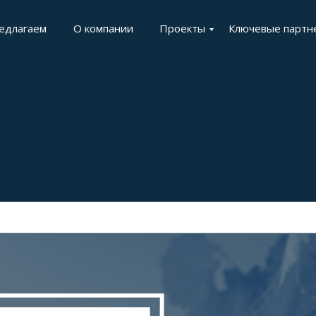
едлагаем
О компании
Проекты
Ключевые партн
нодельческий форум