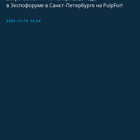
в Экспофоруме в Санкт-Петербурге на PulpFor!
2023-11-13 14:44
Подпишитесь, и мы будем
присылать вам письма с новыми
публикациями